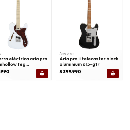
 ii
Aria pro ii
rra eléctrica aria pro
Aria pro ii telecaster black
mihollow teg
aluminium 615-gtr
caster white
1.990
$ 399.990