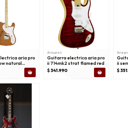
Aria pro ii
Aria pro
lectrica aria pro
Guitarra electrica aria pro
Guita
low natural
ii 714mk2 strat flamed red
ii se
r teg
tele
$ 341.990
$ 35