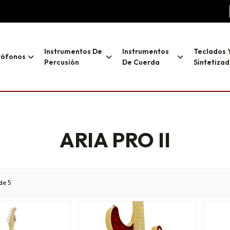
Instrumentos De
Instrumentos
Teclados 
rófonos
Percusión
De Cuerda
Sintetiza
ARIA PRO II
de 5