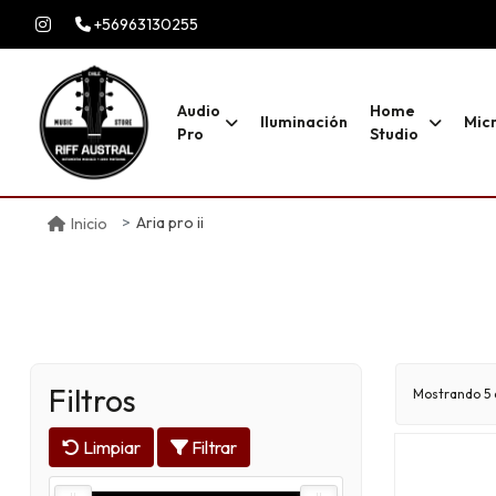
+56963130255
Audio
Home
Iluminación
Mic
Pro
Studio
Aria pro ii
Inicio
Filtros
Mostrando 5 
Limpiar
Filtrar