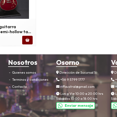
 guitarra
semi-hollow ta-
tyle | color: wine
Nosotros
Osorno
V
Quienes somos
Dirección de Sucursal 1
Di
Terminos y condiciones
+56 9 5799 1777
+
Contacto
riffaustral@gmail.com
r
Lun a Vie 10:00 a 20:00 hrs
L
Sábados 10:00 a 18:00 hrs
Sáb
Enviar mensaje