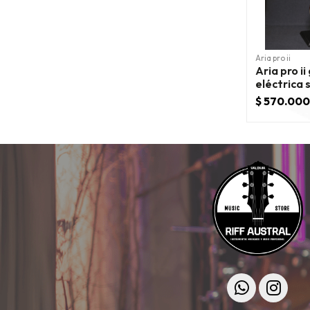
Aria pro ii
Aria pro ii
eléctrica 
class 335 s
$ 570.000
red