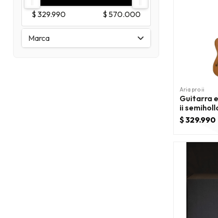
$ 329.990
$ 570.000
Marca
Aria pro ii
Guitarra e
ii semihol
telecaste
$ 329.990