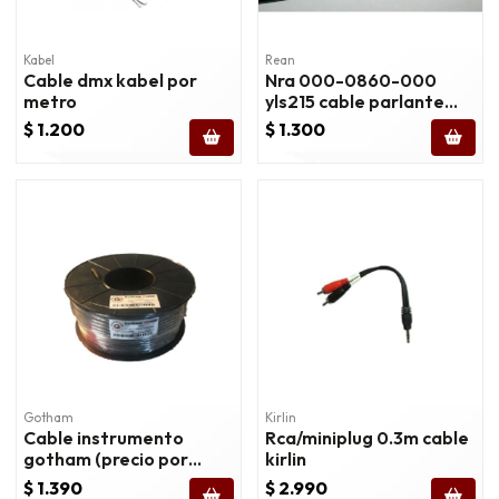
Kabel
Rean
Cable dmx kabel por
Nra 000-0860-000
metro
yls215 cable parlante
2x1.5 (precio por metro)
$ 1.200
$ 1.300
Gotham
Kirlin
Cable instrumento
Rca/miniplug 0.3m cable
gotham (precio por
kirlin
metro)
$ 1.390
$ 2.990