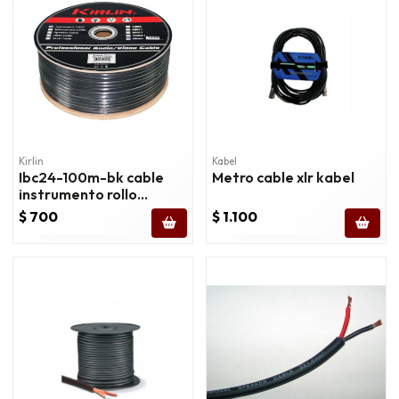
Kirlin
Kabel
Ibc24-100m-bk cable
Metro cable xlr kabel
instrumento rollo
100mts precio por
$ 700
$ 1.100
metro