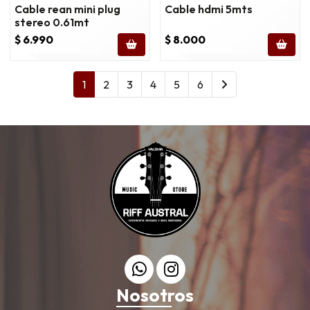
Cable rean mini plug
Cable hdmi 5mts
stereo 0.61mt
$ 6.990
$ 8.000
1
2
3
4
5
6
Nosotros