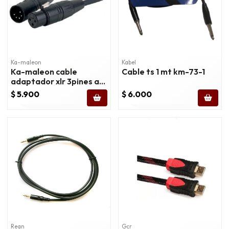
Ka-maleon
Kabel
Ka-maleon cable
Cable ts 1 mt km-73-1
adaptador xlr 3pines a
xlr 5pines/5m
$ 5.900
$ 6.000
Rean
Gcr