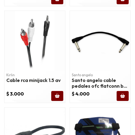
Kirlin
Santo angelo
Cable rca minijack 1.5 av
Santo angelo cable
pedales ofc flatconn bk
25cm plug 2l
$ 3.000
$ 4.000