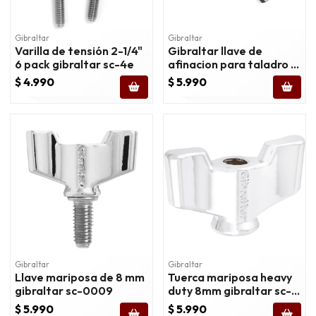
Gibraltar
Gibraltar
Varilla de tensión 2-1/4"
Gibraltar llave de
6 pack gibraltar sc-4e
afinacion para taladro /
atornillador sc-db
$ 4.990
$ 5.990
Gibraltar
Gibraltar
Llave mariposa de 8 mm
Tuerca mariposa heavy
gibraltar sc-0009
duty 8mm gibraltar sc-
13p2
$ 5.990
$ 5.990