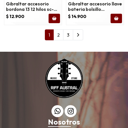
Gibraltar accesorio
Gibraltar accesorio llave
bordona 13 12 hilos sc-
bateria bolsillo
360a
multipropósito sc-gpmt
$ 12.900
$ 14.900
1
2
3
Nosotros