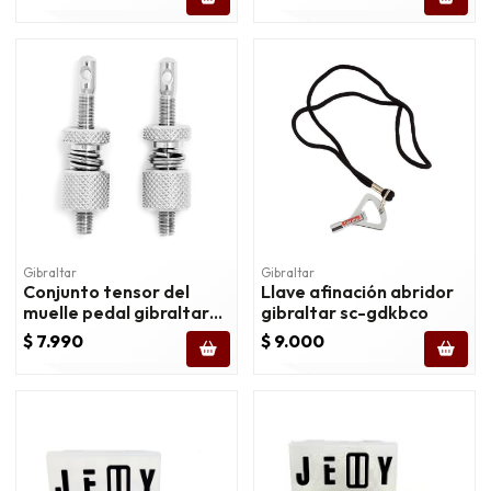
Gibraltar
Gibraltar
Conjunto tensor del
Llave afinación abridor
muelle pedal gibraltar
gibraltar sc-gdkbco
sc-0053
$ 7.990
$ 9.000