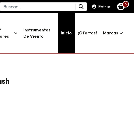
0
Entrar
Y
Instrumentos
Inicio
¡ofertas!
Marcas
dores
De Viento
ash