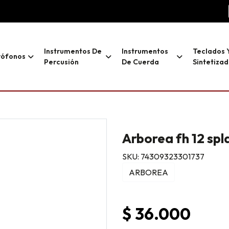
Instrumentos De
Instrumentos
Teclados 
rófonos
Percusión
De Cuerda
Sintetiza
Arborea fh 12 spl
SKU: 74309323301737
ARBOREA
$ 36.000