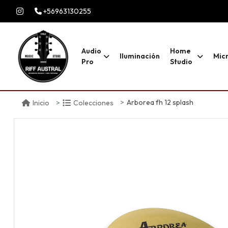
+56963130255
Audio
Home
Iluminación
Mic
Pro
Studio
Arborea fh 12 splash
Inicio
Colecciones