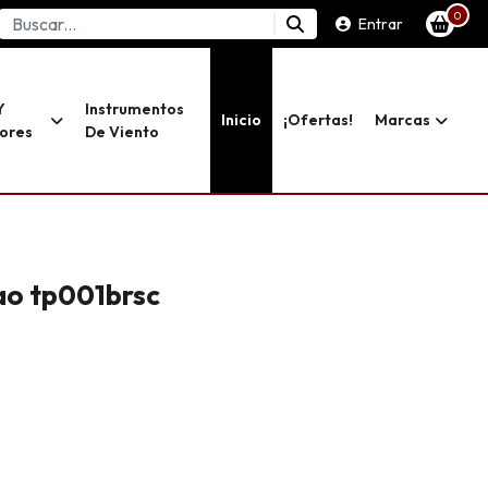
0
Entrar
Y
Instrumentos
Inicio
¡ofertas!
Marcas
dores
De Viento
ao tp001brsc