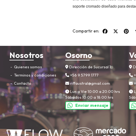
soporte cromado diseñado para destac
Compartir en:
Nosotros
Osorno
V
Quienes somos
Dirección de Sucursal 1
Di
Terminos y condiciones
+56 9 5799 1777
+
Contacto
riffaustral@gmail.com
r
Lun a Vie 10:00 a 20:00 hrs
L
Sábados 10:00 a 18:00 hrs
Sáb
Enviar mensaje