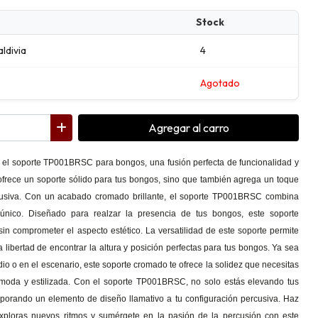
Stock
aldivia
4
Agotado
Agregar
al carro
 el soporte TP001BRSC para bongos, una fusión perfecta de funcionalidad y
 ofrece un soporte sólido para tus bongos, sino que también agrega un toque
rcusiva. Con un acabado cromado brillante, el soporte TP001BRSC combina
l único. Diseñado para realzar la presencia de tus bongos, este soporte
 sin comprometer el aspecto estético. La versatilidad de este soporte permite
 libertad de encontrar la altura y posición perfectas para tus bongos. Ya sea
io o en el escenario, este soporte cromado te ofrece la solidez que necesitas
moda y estilizada. Con el soporte TP001BRSC, no solo estás elevando tus
porando un elemento de diseño llamativo a tu configuración percusiva. Haz
exploras nuevos ritmos y sumérgete en la pasión de la percusión con este