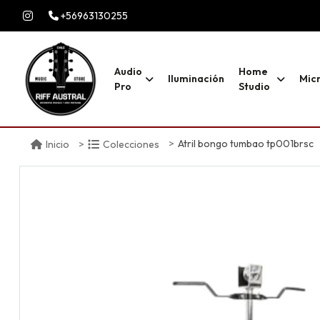
+56963130255
Audio
Home
Iluminación
Mic
Pro
Studio
Atril bongo tumbao tp001brsc
Inicio
Colecciones