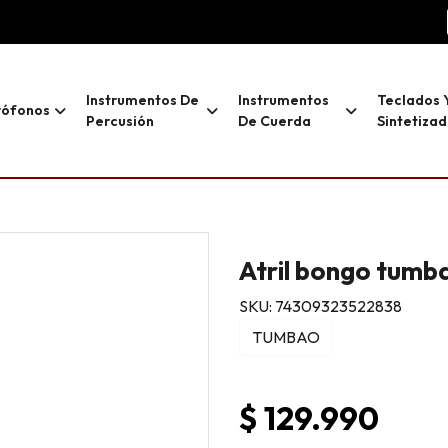
Instrumentos De
Instrumentos
Teclados 
rófonos
Percusión
De Cuerda
Sintetiza
Atril bongo tumb
SKU: 74309323522838
TUMBAO
$ 129.990