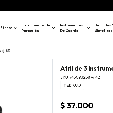
Instrumentos De
Instrumentos
Teclados 
rófonos
Percusión
De Cuerda
Sintetiza
 zsj-83
Atril de 3 instru
SKU: 74309323874142
HEBIKUO
$ 37.000