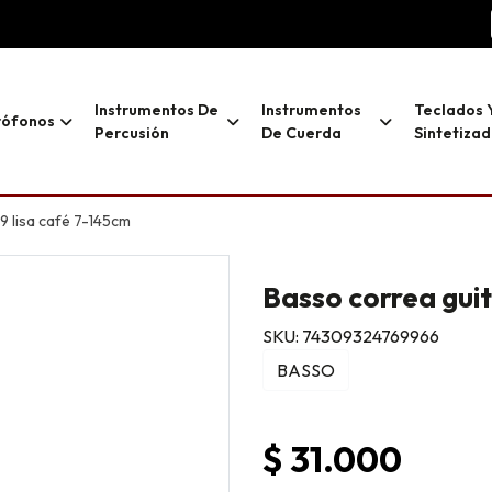
Instrumentos De
Instrumentos
Teclados 
rófonos
Percusión
De Cuerda
Sintetiza
9 lisa café 7-145cm
Basso correa guit
SKU: 74309324769966
BASSO
$ 31.000