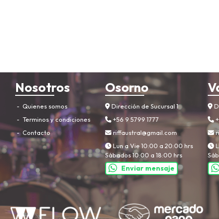
Nosotros
Osorno
V
Quienes somos
Dirección de Sucursal 1
Di
Terminos y condiciones
+56 9 5799 1777
+
Contacto
riffaustral@gmail.com
r
Lun a Vie 10:00 a 20:00 hrs
L
Sábados 10:00 a 18:00 hrs
Sáb
Enviar mensaje