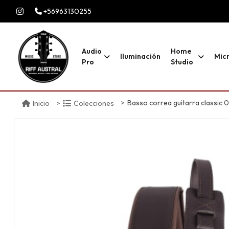
+56963130255
Audio
Home
Iluminación
Mic
Pro
Studio
Basso correa guitarra classic 0
Inicio
Colecciones