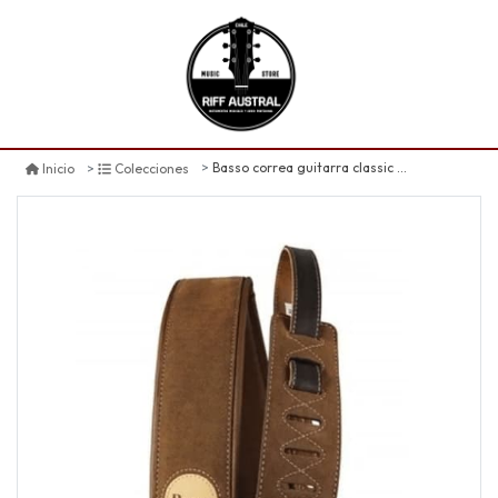
Basso correa guitarra classic cla 04 suede cafe gamuza 7 -145cm
Inicio
Colecciones