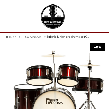
Batería junior pro drums prd03-wr
Inicio
Colecciones
-8%