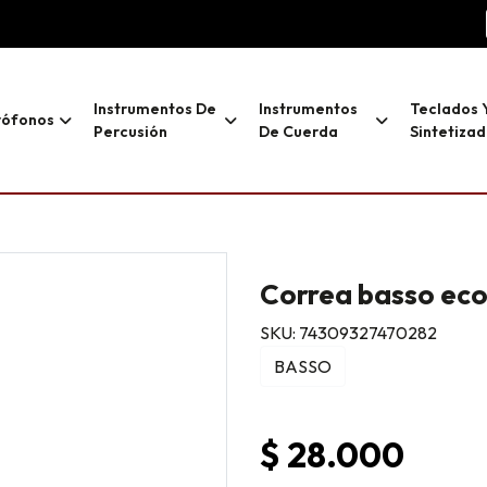
Instrumentos De
Instrumentos
Teclados 
rófonos
Percusión
De Cuerda
Sintetiza
Correa basso ec
SKU: 74309327470282
BASSO
$ 28.000