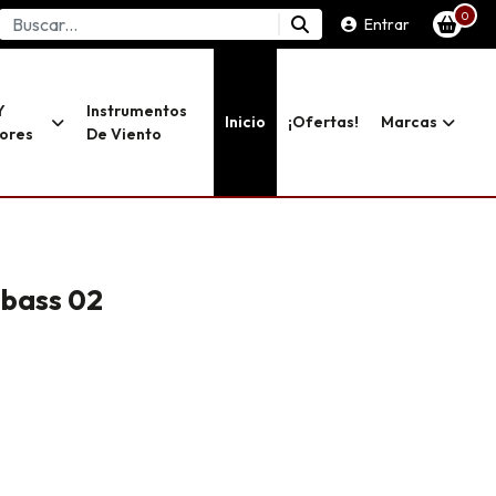
0
Entrar
Y
Instrumentos
Inicio
¡ofertas!
Marcas
dores
De Viento
obass 02