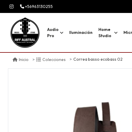
+56963130255
Audio
Home
Iluminación
Mic
Pro
Studio
Correa basso ecobass 02
Inicio
Colecciones