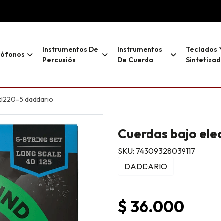
Instrumentos De
Instrumentos
Teclados 
rófonos
Percusión
De Cuerda
Sintetiza
exl220-5 daddario
Cuerdas bajo ele
SKU: 74309328039117
DADDARIO
$ 36.000