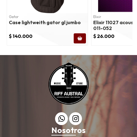
Gator
Elixir
Case lightweith gator gl jumbo
Elixir 11027 acous
011-052
$ 140.000
$ 26.000
Nosotros