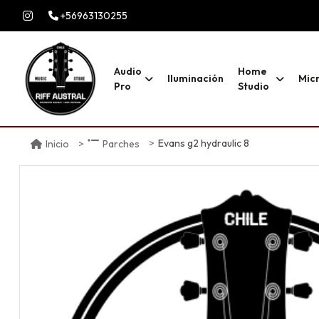
+56963130255
Audio
Home
Iluminación
Mic
Pro
Studio
Evans g2 hydraulic 8
Inicio
Parches