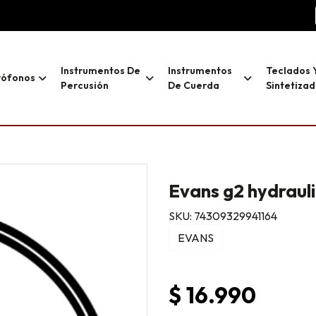
Instrumentos De
Instrumentos
Teclados 
rófonos
Percusión
De Cuerda
Sintetiza
Evans g2 hydrauli
SKU: 74309329941164
EVANS
$ 16.990