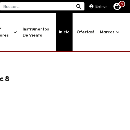
0
Entrar
Y
Instrumentos
Inicio
¡ofertas!
Marcas
dores
De Viento
c 8