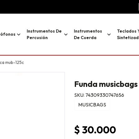
Instrumentos De
Instrumentos
Teclados 
rófonos
Percusión
De Cuerda
Sintetiza
ica mub-125c
Funda musicbags 
SKU: 74309330747656
MUSICBAGS
$ 30.000