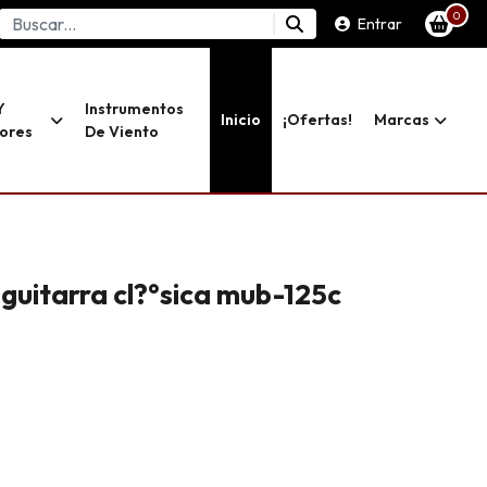
0
Entrar
Y
Instrumentos
Inicio
¡ofertas!
Marcas
dores
De Viento
guitarra cl?°sica mub-125c