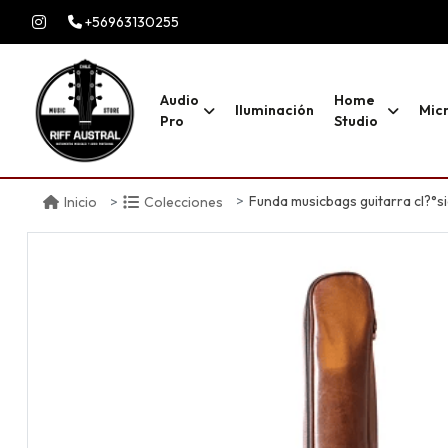
+56963130255
Audio
Home
Iluminación
Mic
Pro
Studio
Funda musicbags guitarra cl?°s
Inicio
Colecciones