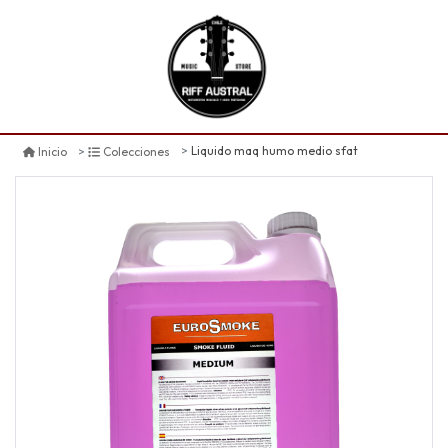
Liquido maq humo medio sfat
Inicio
Colecciones