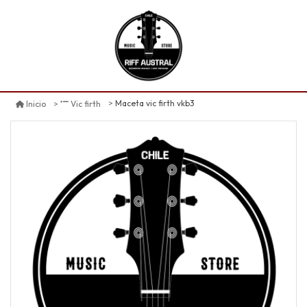
Maceta vic firth vkb3
Inicio
Vic firth