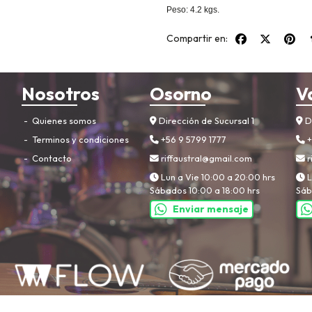
Peso: 4.2 kgs.
Compartir en:
Nosotros
Osorno
V
Quienes somos
Dirección de Sucursal 1
Di
Terminos y condiciones
+56 9 5799 1777
+
Contacto
riffaustral@gmail.com
r
Lun a Vie 10:00 a 20:00 hrs
L
Sábados 10:00 a 18:00 hrs
Sáb
Enviar mensaje