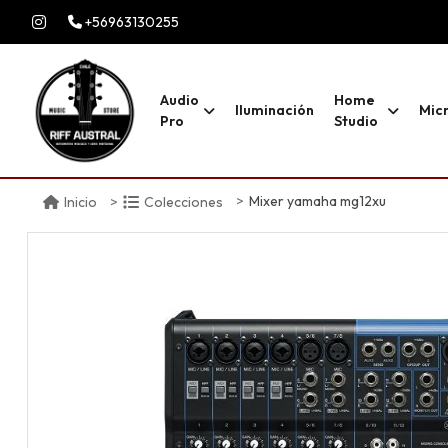
+56963130255
Audio
Home
Iluminación
Mic
Pro
Studio
Mixer yamaha mg12xu
Inicio
Colecciones