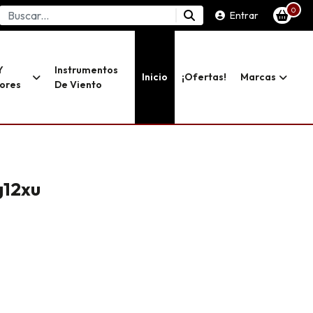
0
Entrar
Y
Instrumentos
Inicio
¡ofertas!
Marcas
dores
De Viento
g12xu