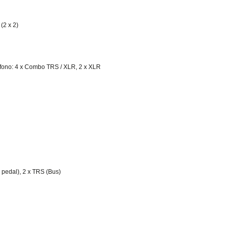
(2 x 2)
ófono: 4 x Combo TRS / XLR, 2 x XLR
e pedal), 2 x TRS (Bus)