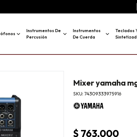
Instrumentos De
Instrumentos
Teclados 
rófonos
Percusión
De Cuerda
Sintetiza
Mixer yamaha m
SKU: 74309333975916
$ 763.000