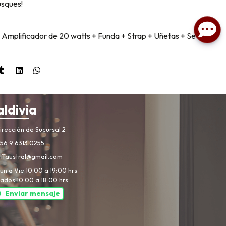
usques!
+ Amplificador de 20 watts + Funda + Strap + Uñetas + Set de
aldivia
rección de Sucursal 2
56 9 6313 0255
iffaustral@gmail.com
un a Vie 10:00 a 19:00 hrs
ados 10:00 a 18:00 hrs
Enviar mensaje