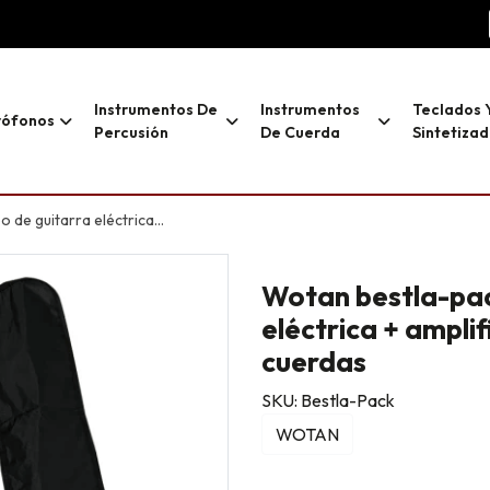
Instrumentos De
Instrumentos
Teclados 
rófonos
Percusión
De Cuerda
Sintetiza
lificador + funda, strap, uñetas y cuerdas
Wotan bestla-pac
eléctrica + ampli
cuerdas
SKU: Bestla-Pack
WOTAN