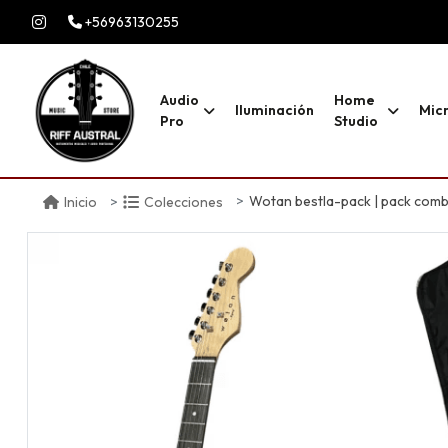
+56963130255
Audio
Home
Iluminación
Mic
Pro
Studio
Wotan bestla-pack | pack combo de guitarra eléctrica + amp
Inicio
Colecciones