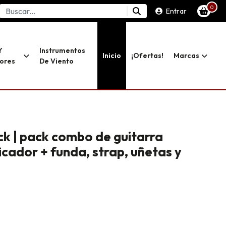
0
Entrar
Y
Instrumentos
Inicio
¡ofertas!
Marcas
dores
De Viento
k | pack combo de guitarra
ficador + funda, strap, uñetas y