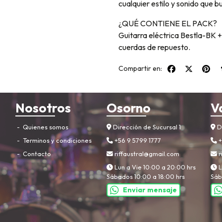
cualquier estilo y sonido que b
¿QUÉ CONTIENE EL PACK?
Guitarra eléctrica Bestla-BK 
cuerdas de repuesto.
Compartir en:
Nosotros
Osorno
V
Quienes somos
Dirección de Sucursal 1
Di
Terminos y condiciones
+56 9 5799 1777
+
Contacto
riffaustral@gmail.com
r
Lun a Vie 10:00 a 20:00 hrs
L
Sábados 10:00 a 18:00 hrs
Sáb
Enviar mensaje