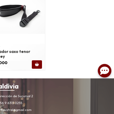
y
ador saxo tenor
ley
.000
aldivia
rección de Sucursal 2
56 9 6313 0255
iffaustral@gmail.com