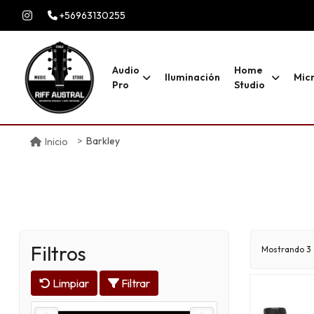
+56963130255
Audio
Home
Iluminación
Mic
Pro
Studio
Barkley
Inicio
Filtros
Mostrando 3 
Limpiar
Filtrar