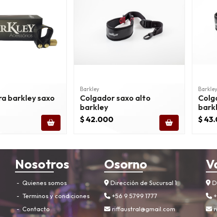
Barkley
Barkle
a barkley saxo
Colgador saxo alto
Colg
barkley
bark
$ 42.000
$ 43
Nosotros
Osorno
V
Quienes somos
Dirección de Sucursal 1
Di
Terminos y condiciones
+56 9 5799 1777
+
Contacto
riffaustral@gmail.com
r