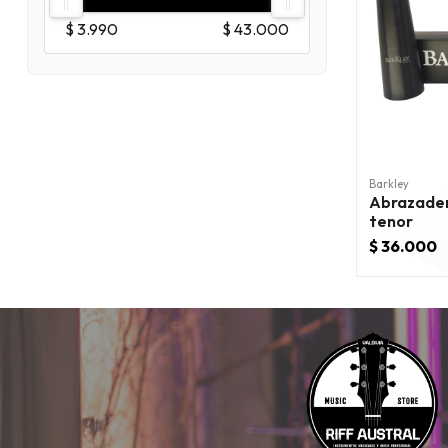
$ 3.990
$ 43.000
Barkley
Abrazader
tenor
$ 36.000