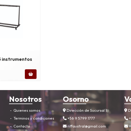
 5 instrumentos
Nosotros
Osorno
V
Quienes somos
Dirección de Sucursal 1
Di
Terminos y condiciones
+56 9 5799 1777
+
Contacto
riffaustral@gmail.com
r