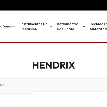
Instrumentos De
Instrumentos
Teclados 
rófonos
Percusión
De Cuerda
Sintetiza
HENDRIX
e 1