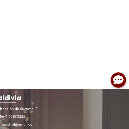
aldivia
rección de Sucursal 2
56 9 6313 0255
iffaustral@gmail.com