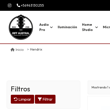
+56963130255
Audio
Home
Iluminación
Mic
Pro
Studio
Hendrix
Inicio
Filtros
Mostrando 1 d
Limpiar
Filtrar