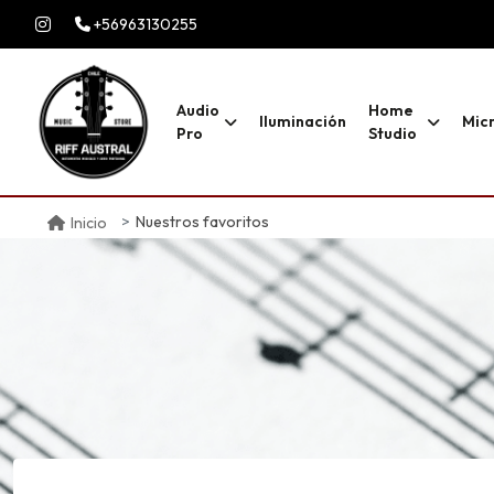
+56963130255
Audio
Home
Iluminación
Mic
Pro
Studio
Nuestros favoritos
Inicio