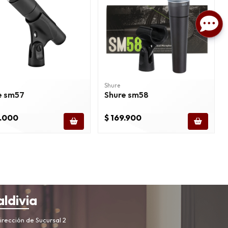
Shure
e sm57
Shure sm58
7.000
$ 169.900
aldivia
rección de Sucursal 2