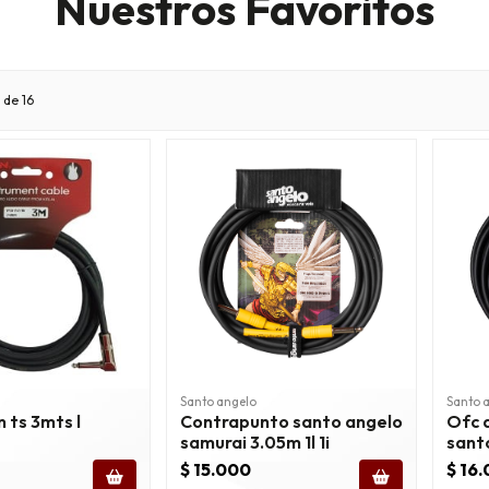
Nuestros Favoritos
 de 16
Santo angelo
Santo 
n ts 3mts l
Contrapunto santo angelo
Ofc a
samurai 3.05m 1l 1i
sant
micr
$ 15.000
$ 16