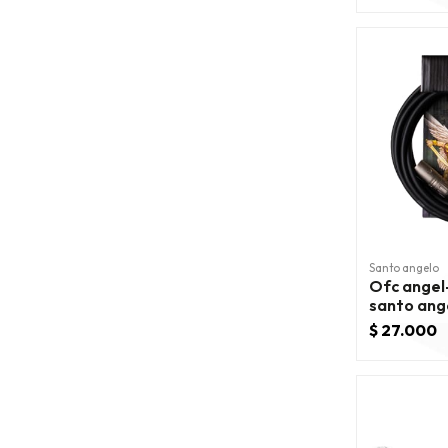
Santo angelo
Ofc angel-
santo ang
micrófono
$ 27.000