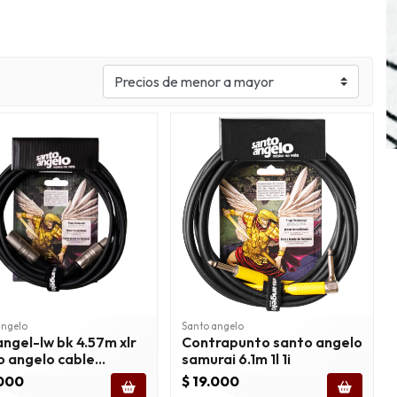
angelo
Santo angelo
ngel-lw bk 4.57m xlr
Contrapunto santo angelo
o angelo cable
samurai 6.1m 1l 1i
ófono 15ft
.000
$ 19.000