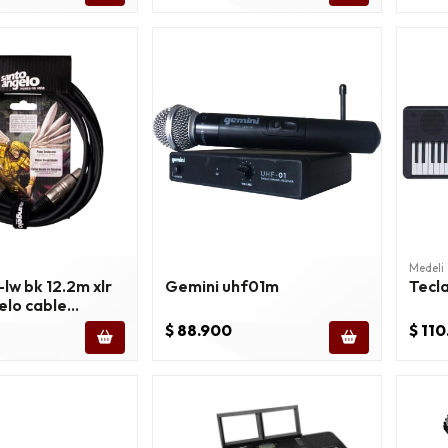
Medeli
lw bk 12.2m xlr
Gemini uhf01m
Tecl
elo cable
 40 ft
$ 88.900
$ 11