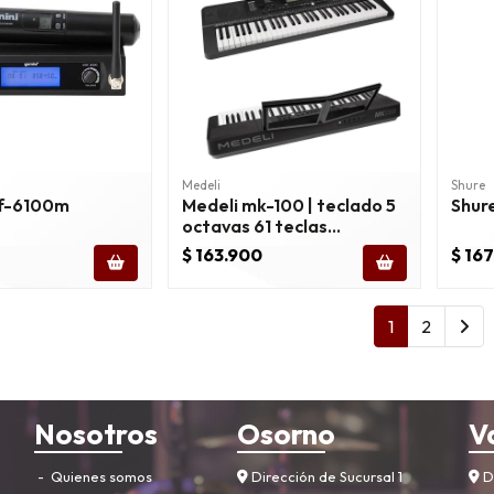
Medeli
Shure
hf-6100m
Medeli mk-100 | teclado 5
Shur
octavas 61 teclas
sensitivas serie millenium
$ 163.900
$ 16
1
2
Nosotros
Osorno
V
Quienes somos
Dirección de Sucursal 1
Di