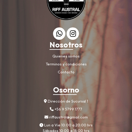
Nosotros
Quienes somos
Terminos y condiciones
Contacto
Osorno
Dirección de Sucursal 1
+56 9 5799 1777
riffaustral@gmail.com
Lun a Vie 10:00 a 20:00 hrs
Sábados 10:00 a 18:00 hrs