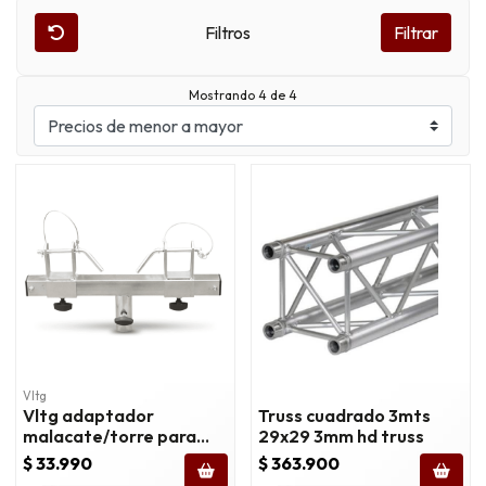
Filtros
Filtrar
Mostrando 4 de 4
Vltg
Vltg adaptador
Truss cuadrado 3mts
malacate/torre para
29x29 3mm hd truss
truss
$ 33.990
$ 363.900