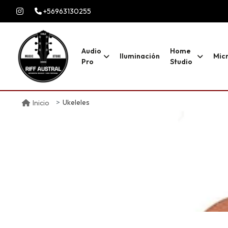
+56963130255
Audio
Home
Iluminación
Mic
Pro
Studio
Ukeleles
Inicio