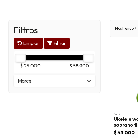
Filtros
Mostrando 4 
Limpiar
Filtrar
$ 25.000
$ 58.900
Marca
Kala
Ukelele 
soprano f
swf/pl
$ 45.000