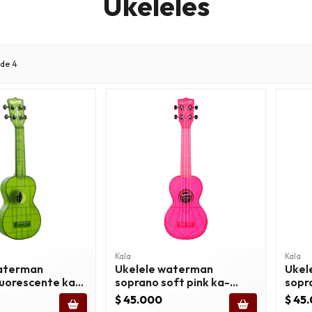
Ukeleles
de 4
Kala
Kala
waterman
Ukelele waterman
Ukel
luorescente ka-
soprano soft pink ka-
sopr
swf/pk
swt
$ 45.000
$ 45