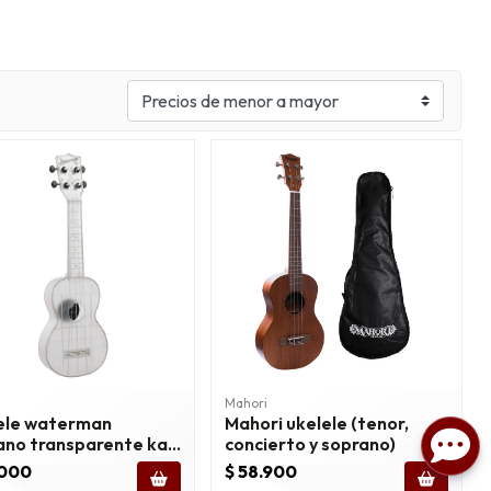
Mahori
ele waterman
Mahori ukelele (tenor,
ano transparente ka-
concierto y soprano)
.000
$ 58.900