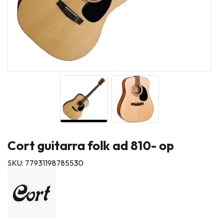
Cort guitarra folk ad 810- op
SKU: 77931198785530