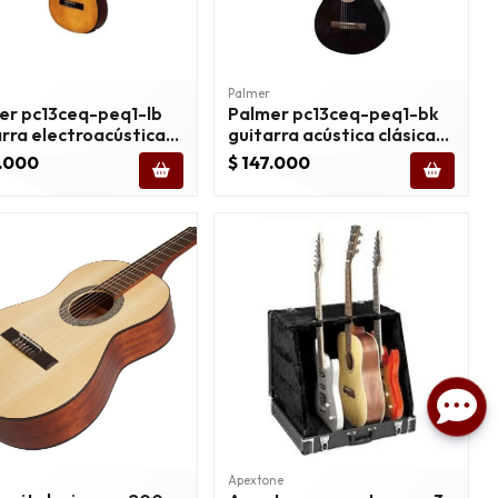
Palmer
er pc13ceq-peq1-lb
Palmer pc13ceq-peq1-bk
arra electroacústica
guitarra acústica clásica
 natural
negra
7.000
$ 147.000
Apextone