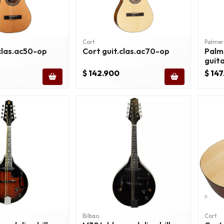
Cort
Palmer
clas.ac50-op
Cort guit.clas.ac70-op
Palm
guit
nylon
$ 142.900
$ 14
Bilbao
Cort