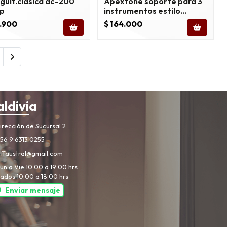
guit.clasica ac-200
Apextone soporte para 3
op
instrumentos estilo
maleta 500mf-bk
4.900
$ 164.000
aldivia
rección de Sucursal 2
56 9 6313 0255
iffaustral@gmail.com
un a Vie 10:00 a 19:00 hrs
ados 10:00 a 18:00 hrs
Enviar mensaje