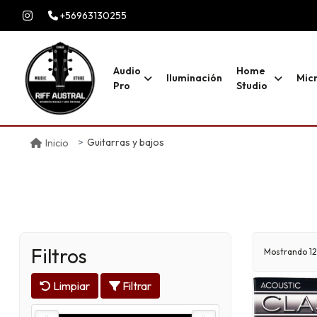
+56963130255
Audio
Home
Iluminación
Mic
Pro
Studio
Guitarras y bajos
Inicio
Filtros
Mostrando 12
Limpiar
Filtrar