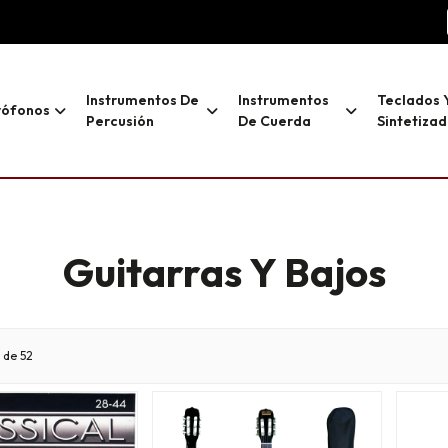
Instrumentos De
Instrumentos
Teclados 
rófonos
Percusión
De Cuerda
Sintetiza
Guitarras Y Bajos
 de 52