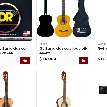
Bilbao
Woods
itarra clásica
Guitarra clásica bilbao bil-
Guit
s 28-44
44-nt
$ 80.000
$ 111