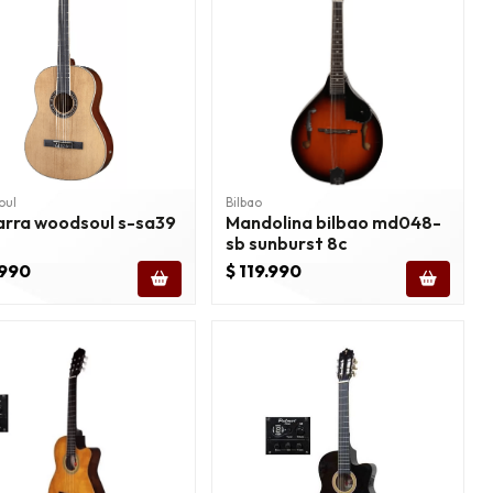
oul
Bilbao
arra woodsoul s-sa39
Mandolina bilbao md048-
sb sunburst 8c
.990
$ 119.990