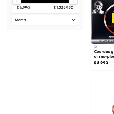
$ 8.990
$ 1.239.990
Marca
Dr
Cuerdas gu
dr rns-plu
$ 8.990