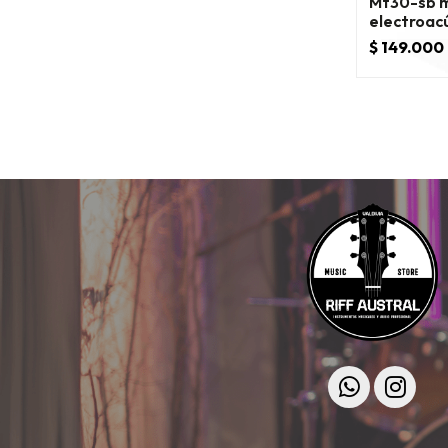
Mt30-sb m
electroac
$ 149.000