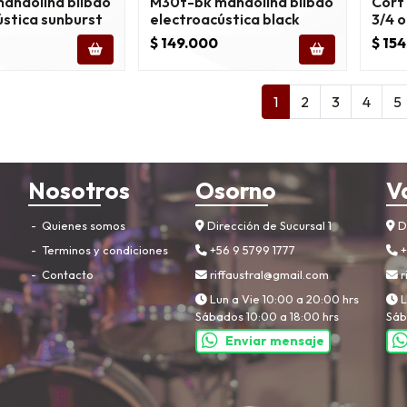
andolina bilbao
M30t-bk mandolina bilbao
Cort 
ústica sunburst
electroacústica black
3/4 
$ 149.000
$ 15
1
2
3
4
5
Nosotros
Osorno
V
Quienes somos
Dirección de Sucursal 1
Di
Terminos y condiciones
+56 9 5799 1777
+
Contacto
riffaustral@gmail.com
r
Lun a Vie 10:00 a 20:00 hrs
L
Sábados 10:00 a 18:00 hrs
Sáb
Enviar mensaje