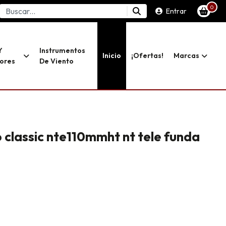
0
Entrar
Y
Instrumentos
Inicio
¡ofertas!
Marcas
dores
De Viento
o classic nte110mmht nt tele funda