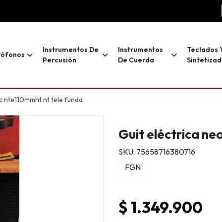
Instrumentos De
Instrumentos
Teclados 
rófonos
Percusión
De Cuerda
Sintetiza
ic nte110mmht nt tele funda
Guit eléctrica ne
SKU: 75658716380716
FGN
$ 1.349.900