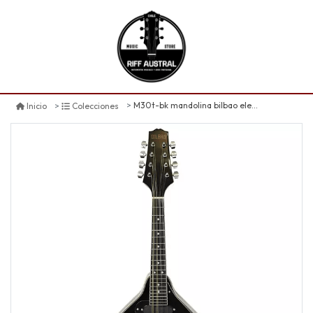
M30t-bk mandolina bilbao electroacústica black
Inicio
Colecciones