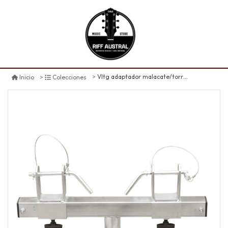
Vltg adaptador malacate/torre para truss
Inicio
Colecciones