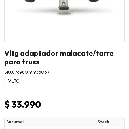
Vltg adaptador malacate/torre
para truss
SKU: 76980191936037
VLTG
$ 33.990
Sucursal
Stock